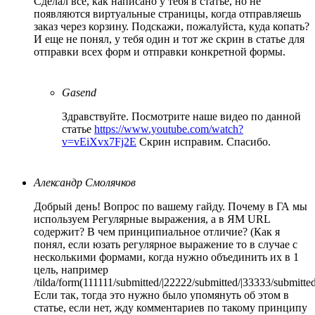
Сделал все, как написано у тебя в статье, но не
появляются виртуальные страницы, когда отправляешь
заказ через корзину. Подскажи, пожалуйста, куда копать?
И еще не понял, у тебя один и тот же скрин в статье для
отправки всех форм и отправки конкретной формы.
Gasend
Здравствуйте. Посмотрите наше видео по данной
статье
https://www.youtube.com/watch?
v=vEiXvx7Fj2E
Скрин исправим. Спасибо.
Александр Смолячков
Добрый день! Вопрос по вашему гайду. Почему в ГА мы
используем Регулярные выражения, а в ЯМ URL
содержит? В чем принципиальное отличие? (Как я
понял, если юзать регулярное выражение то в случае с
несколькими формами, когда нужно объединить их в 1
цель, например
/tilda/form(111111/submitted/|22222/submitted/|33333/submitted
Если так, тогда это нужно было упомянуть об этом в
статье, если нет, жду комментариев по такому принципу