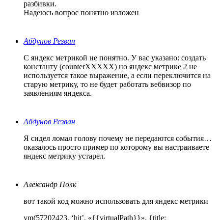
разбивки.
Надеюсь вопрос понятно изложен
Абдунов Резван
С яндекс метрикой не понятно. У вас указано: создать
константу (counterXXXXX) но яндекс метрике 2 не
используется такое выражение, а если переключится на
старую метрику, то не будет работать вебвизор по
заявлениям яндекса.
Абдунов Резван
Я сидел ломал голову почему не передаются события…
оказалось просто пример по которому вы настраиваете
яндекс метрику устарел.
Александр Полк
вот такой код можно использовать для яндекс метрики
ym(57202423, ‘hit’, «{{virtualPath}}», {title: