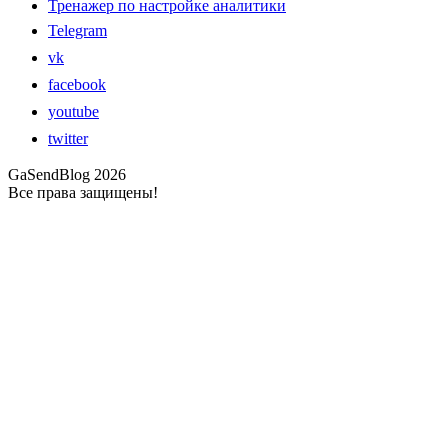
Тренажер по настройке аналитики
Telegram
vk
facebook
youtube
twitter
GaSendBlog 2026
Все права защищены!