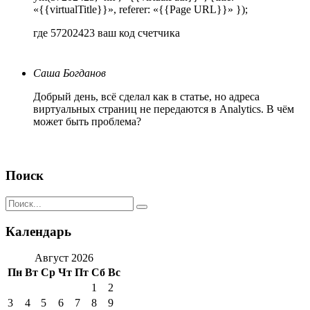
«{{virtualTitle}}», referer: «{{Page URL}}» });
где 57202423 ваш код счетчика
Саша Богданов
Добрый день, всё сделал как в статье, но адреса
виртуальных страниц не передаются в Analytics. В чём
может быть проблема?
Поиск
Календарь
Август 2026
Пн
Вт
Ср
Чт
Пт
Сб
Вс
1
2
3
4
5
6
7
8
9