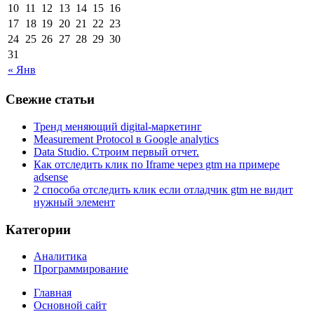
10
11
12
13
14
15
16
17
18
19
20
21
22
23
24
25
26
27
28
29
30
31
« Янв
Свежие статьи
Тренд меняющий digital-маркетинг
Measurement Protocol в Google analytics
Data Studio. Строим первый отчет.
Как отследить клик по Iframe через gtm на примере
adsense
2 способа отследить клик если отладчик gtm не видит
нужный элемент
Категории
Аналитика
Программирование
Главная
Основной сайт