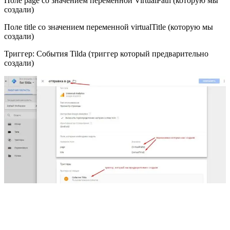
Поле page со значением переменной VirtualPath (которую мы
создали)
Поле title со значением переменной virtualTitle (которую мы
создали)
Триггер: События Tilda (триггер который предварительно
создали)