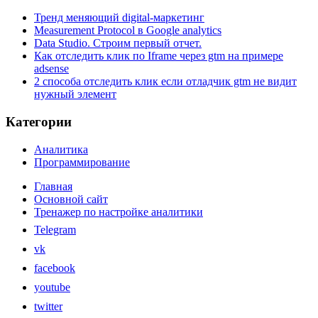
Тренд меняющий digital-маркетинг
Measurement Protocol в Google analytics
Data Studio. Строим первый отчет.
Как отследить клик по Iframe через gtm на примере
adsense
2 способа отследить клик если отладчик gtm не видит
нужный элемент
Категории
Аналитика
Программирование
Главная
Основной сайт
Тренажер по настройке аналитики
Telegram
vk
facebook
youtube
twitter