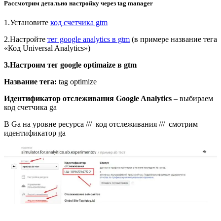
Рассмотрим детально настройку через tag manager
1.Установите
код счетчика gtm
2.Настройте
тег google analytics в gtm
(в примере название тега
«Код Universal Analytics»)
3.Настроим тег google optimaize в gtm
Название тега:
tag optimize
Идентификатор отслеживания Google Analytics
– выбираем
код счетчика ga
В Ga на уровне ресурса /// код отслеживания /// смотрим
идентификатор ga