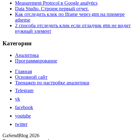
Measurement Protocol в Google analytics
Data Studio. Строим первый отчет.
Как отследить клик по Iframe через gtm на примере
adsense
2 способа отследить клик если отладчик gtm не видит
нужный элемент
Категории
Аналитика
Программирование
Главная
Основной сайт
Тренажер по настройке аналитики
Telegram
vk
facebook
youtube
twitter
GaSendBlog 2026