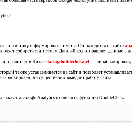
итае большая часть сервисов Google недоступна местным пользо
ytics?
ть статистику и формировать отчёты. Он находится на сайте
ana
зволяет собирать статистику. Данный код отправляет данные в 
н и работает в Китае.
stats.g.doubleclick.net
— не заблокирован, 
оторый также устанавливается на сайт и позволяет устанавливать
е заблокирован, но существенно замедлит работу сайта.
х аккаунта Google Analytics отключить функцию DoubleClick.