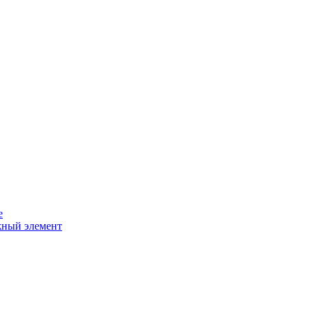
e
ужный элемент