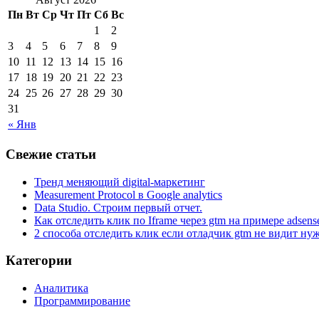
Пн
Вт
Ср
Чт
Пт
Сб
Вс
1
2
3
4
5
6
7
8
9
10
11
12
13
14
15
16
17
18
19
20
21
22
23
24
25
26
27
28
29
30
31
« Янв
Свежие статьи
Тренд меняющий digital-маркетинг
Measurement Protocol в Google analytics
Data Studio. Строим первый отчет.
Как отследить клик по Iframe через gtm на примере adsens
2 способа отследить клик если отладчик gtm не видит н
Категории
Аналитика
Программирование