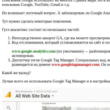
Поисковик Google используют во многих странах мира. Но в К
поисковик Google, YouTube, Gmail и т.д.
Но возникает логичный вопрос. А заблокирован ли Google Anal
Тут нужно сделать некоторые пояснения.
Гугл аналитикс состоит из нескольких частей:
Непосредственно аккаунт GA, где вы можете просматрива
Код отслеживания, который устанавливается на сайт и по
www.google-analytics.com
(по умолчанию) — разблокирова
активирован.
Диспетчер тегов Google Tag Manager. Специальных код, к
размещается на домене
www.googletagmanager.com
. Он н
Какой же выход?
Лучше всего не использовать Google Tag Manager и в настройка