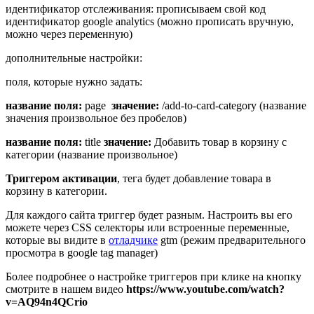
идентификатор отслеживания: прописываем свой код
идентификатор google analytics (можно прописать вручную,
можно через переменную)
дополнительные настройки:
поля, которые нужно задать:
название поля:
page
значение:
/add-to-card-category (название
значения произвольное без пробелов)
название поля:
title
значение:
Добавить товар в корзину с
категории (название произвольное)
Триггером активации
, тега будет добавление товара в
корзину в категории.
Для каждого сайта триггер будет разным. Настроить вы его
можете через CSS селекторы или встроенные переменные,
которые вы видите в
отладчике
gtm (режим предварительного
просмотра в google tag manager)
Более подробнее о настройке триггеров при клике на кнопку
смотрите в нашем видео
https://www.youtube.com/watch?
v=AQ94n4QCrio