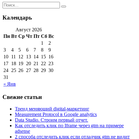
Календарь
Август 2026
Пн
Вт
Ср
Чт
Пт
Сб
Вс
1
2
3
4
5
6
7
8
9
10
11
12
13
14
15
16
17
18
19
20
21
22
23
24
25
26
27
28
29
30
31
« Янв
Свежие статьи
Тренд меняющий digital-маркетинг
Measurement Protocol в Google analytics
Data Studio. Строим первый отчет.
Как отследить клик по Iframe через gtm на примере
adsense
2 способа отследить клик если отладчик gtm не видит