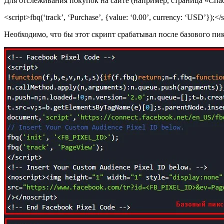
Для отслеживания покупок на сайте (например, страница «Спас
<script>fbq(‘track’, ‘Purchase’, {value: ‘0.00’, currency: ‘USD’});</s
Необходимо, что бы этот скрипт срабатывал после базового пи