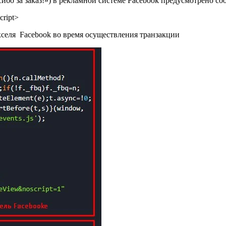
ибо за заказ!») в рекламной системе Facebook предусмотрено со
cript>
кселя Facebook во время осуществления транзакции